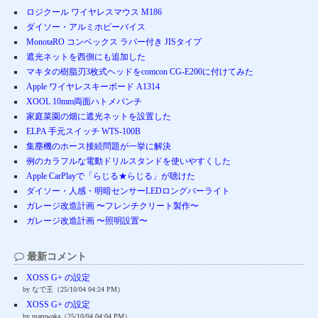
ロジクール ワイヤレスマウス M186
ダイソー・アルミホビーバイス
MonotaRO コンベックス ラバー付き JISタイプ
遮光ネットを西側にも追加した
マキタの樹脂刃3枚式ヘッドをcomcon CG-E200に付けてみた
Apple ワイヤレスキーボード A1314
XOOL 10mm両面ハトメパンチ
家庭菜園の畑に遮光ネットを設置した
ELPA 手元スイッチ WTS-100B
集塵機のホース接続問題が一挙に解決
例のカラフルな電動ドリルスタンドを使いやすくした
Apple CarPlayで「らじる★らじる」が聴けた
ダイソー・人感・明暗センサーLEDロングバーライト
ガレージ改造計画 〜フレンチクリート製作〜
ガレージ改造計画 〜照明設置〜
最新コメント
XOSS G+ の設定
by なで王（25/10/04 04:24 PM）
XOSS G+ の設定
by maruwaka（25/10/04 04:04 PM）