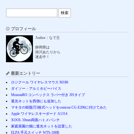
プロフィール
Author：なで王
静岡県は
掛川あたりから
迷走中！
最新エントリー
ロジクール ワイヤレスマウス M186
ダイソー・アルミホビーバイス
MonotaRO コンベックス ラバー付き JISタイプ
遮光ネットを西側にも追加した
マキタの樹脂刃3枚式ヘッドをcomcon CG-E200に付けてみた
Apple ワイヤレスキーボード A1314
XOOL 10mm両面ハトメパンチ
家庭菜園の畑に遮光ネットを設置した
ELPA 手元スイッチ WTS-100B