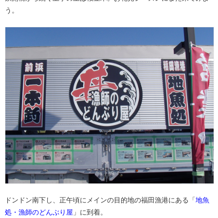
う。
ドンドン南下し、正午頃にメインの目的地の福田漁港にある「
地魚
処・漁師のどんぶり屋
」に到着。