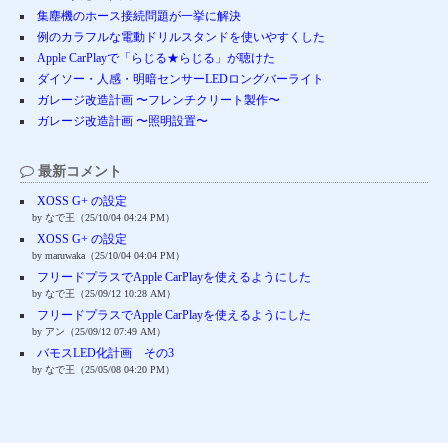
集塵機のホース接続問題が一挙に解決
例のカラフルな電動ドリルスタンドを使いやすくした
Apple CarPlayで「らじる★らじる」が聴けた
ダイソー・人感・明暗センサーLEDロングバーライト
ガレージ改造計画 〜フレンチクリート製作〜
ガレージ改造計画 〜照明設置〜
最新コメント
XOSS G+ の設定
by なで王（25/10/04 04:24 PM）
XOSS G+ の設定
by maruwaka（25/10/04 04:04 PM）
フリードプラスでApple CarPlayを使えるようにした
by なで王（25/09/12 10:28 AM）
フリードプラスでApple CarPlayを使えるようにした
by アン（25/09/12 07:49 AM）
バモスLED化計画 その3
by なで王（25/05/08 04:20 PM）