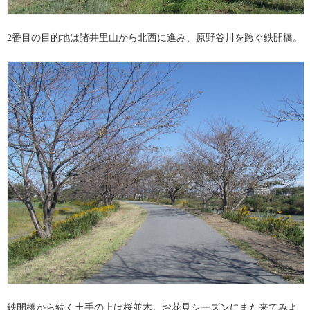
2番目の目的地は諸井里山から北西に進み、原野谷川を跨ぐ鉄開橋。
鉄開橋から続く土手の上は桜並木。お花見シーズンにまた来てみよ