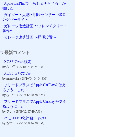
Apple CarPlayで「らじる★らじる」が
聴けた
ダイソー・人感・明暗センサーLEDロ
ングバーライト
ガレージ改造計画 〜フレンチクリート
製作〜
ガレージ改造計画 〜照明設置〜
最新コメント
XOSS G+ の設定
by なで王（25/10/04 04:24 PM）
XOSS G+ の設定
by maruwaka（25/10/04 04:04 PM）
フリードプラスでApple CarPlayを使え
るようにした
by なで王（25/09/12 10:28 AM）
フリードプラスでApple CarPlayを使え
るようにした
by アン（25/09/12 07:49 AM）
バモスLED化計画 その3
by なで王（25/05/08 04:20 PM）