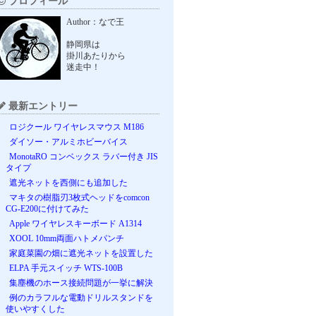
プロフィール
Author：なで王
静岡県は
掛川あたりから
迷走中！
最新エントリー
ロジクール ワイヤレスマウス M186
ダイソー・アルミホビーバイス
MonotaRO コンベックス ラバー付き JIS
タイプ
遮光ネットを西側にも追加した
マキタの樹脂刃3枚式ヘッドをcomcon
CG-E200に付けてみた
Apple ワイヤレスキーボード A1314
XOOL 10mm両面ハトメパンチ
家庭菜園の畑に遮光ネットを設置した
ELPA 手元スイッチ WTS-100B
集塵機のホース接続問題が一挙に解決
例のカラフルな電動ドリルスタンドを
使いやすくした