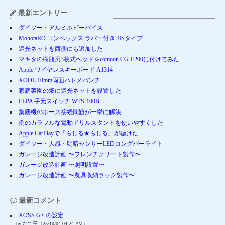
最新エントリー
ダイソー・アルミホビーバイス
MonotaRO コンベックス ラバー付き JISタイプ
遮光ネットを西側にも追加した
マキタの樹脂刃3枚式ヘッドをcomcon CG-E200に付けてみた
Apple ワイヤレスキーボード A1314
XOOL 10mm両面ハトメパンチ
家庭菜園の畑に遮光ネットを設置した
ELPA 手元スイッチ WTS-100B
集塵機のホース接続問題が一挙に解決
例のカラフルな電動ドリルスタンドを使いやすくした
Apple CarPlayで「らじる★らじる」が聴けた
ダイソー・人感・明暗センサーLEDロングバーライト
ガレージ改造計画 〜フレンチクリート製作〜
ガレージ改造計画 〜照明設置〜
ガレージ改造計画 〜農具収納ラック製作〜
最新コメント
XOSS G+ の設定
by なで王（25/10/04 04:24 PM）