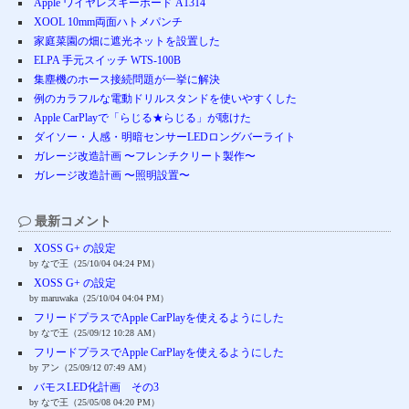
Apple ワイヤレスキーボード A1314
XOOL 10mm両面ハトメパンチ
家庭菜園の畑に遮光ネットを設置した
ELPA 手元スイッチ WTS-100B
集塵機のホース接続問題が一挙に解決
例のカラフルな電動ドリルスタンドを使いやすくした
Apple CarPlayで「らじる★らじる」が聴けた
ダイソー・人感・明暗センサーLEDロングバーライト
ガレージ改造計画 〜フレンチクリート製作〜
ガレージ改造計画 〜照明設置〜
最新コメント
XOSS G+ の設定
by なで王（25/10/04 04:24 PM）
XOSS G+ の設定
by maruwaka（25/10/04 04:04 PM）
フリードプラスでApple CarPlayを使えるようにした
by なで王（25/09/12 10:28 AM）
フリードプラスでApple CarPlayを使えるようにした
by アン（25/09/12 07:49 AM）
バモスLED化計画 その3
by なで王（25/05/08 04:20 PM）