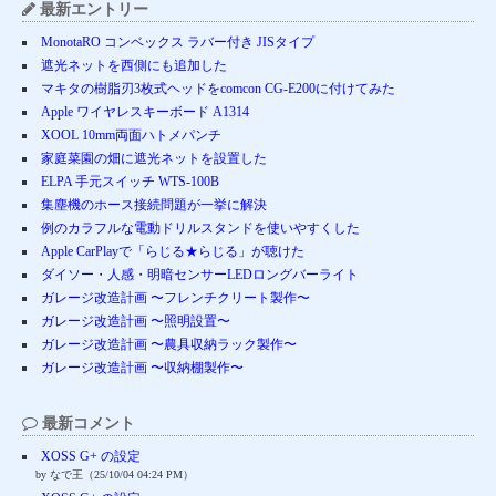
最新エントリー
MonotaRO コンベックス ラバー付き JISタイプ
遮光ネットを西側にも追加した
マキタの樹脂刃3枚式ヘッドをcomcon CG-E200に付けてみた
Apple ワイヤレスキーボード A1314
XOOL 10mm両面ハトメパンチ
家庭菜園の畑に遮光ネットを設置した
ELPA 手元スイッチ WTS-100B
集塵機のホース接続問題が一挙に解決
例のカラフルな電動ドリルスタンドを使いやすくした
Apple CarPlayで「らじる★らじる」が聴けた
ダイソー・人感・明暗センサーLEDロングバーライト
ガレージ改造計画 〜フレンチクリート製作〜
ガレージ改造計画 〜照明設置〜
ガレージ改造計画 〜農具収納ラック製作〜
ガレージ改造計画 〜収納棚製作〜
最新コメント
XOSS G+ の設定
by なで王（25/10/04 04:24 PM）