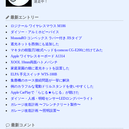
迷走中！
最新エントリー
ロジクール ワイヤレスマウス M186
ダイソー・アルミホビーバイス
MonotaRO コンベックス ラバー付き JISタイプ
遮光ネットを西側にも追加した
マキタの樹脂刃3枚式ヘッドをcomcon CG-E200に付けてみた
Apple ワイヤレスキーボード A1314
XOOL 10mm両面ハトメパンチ
家庭菜園の畑に遮光ネットを設置した
ELPA 手元スイッチ WTS-100B
集塵機のホース接続問題が一挙に解決
例のカラフルな電動ドリルスタンドを使いやすくした
Apple CarPlayで「らじる★らじる」が聴けた
ダイソー・人感・明暗センサーLEDロングバーライト
ガレージ改造計画 〜フレンチクリート製作〜
ガレージ改造計画 〜照明設置〜
最新コメント