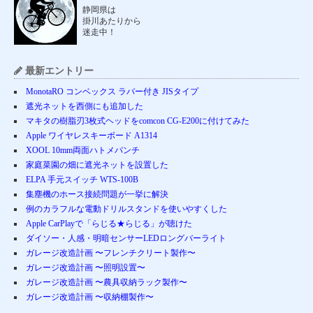
静岡県は
掛川あたりから
迷走中！
最新エントリー
MonotaRO コンベックス ラバー付き JISタイプ
遮光ネットを西側にも追加した
マキタの樹脂刃3枚式ヘッドをcomcon CG-E200に付けてみた
Apple ワイヤレスキーボード A1314
XOOL 10mm両面ハトメパンチ
家庭菜園の畑に遮光ネットを設置した
ELPA 手元スイッチ WTS-100B
集塵機のホース接続問題が一挙に解決
例のカラフルな電動ドリルスタンドを使いやすくした
Apple CarPlayで「らじる★らじる」が聴けた
ダイソー・人感・明暗センサーLEDロングバーライト
ガレージ改造計画 〜フレンチクリート製作〜
ガレージ改造計画 〜照明設置〜
ガレージ改造計画 〜農具収納ラック製作〜
ガレージ改造計画 〜収納棚製作〜