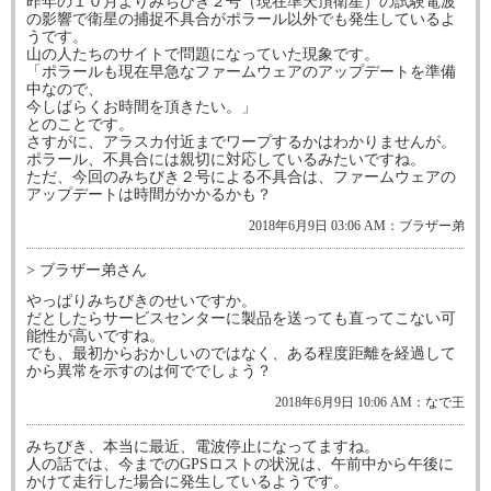
昨年の１０月よりみちびき２号（現在準天頂衛星）の試験電波
の影響で衛星の捕捉不具合がポラール以外でも発生しているよ
うです。
山の人たちのサイトで問題になっていた現象です。
「ポラールも現在早急なファームウェアのアップデートを準備
中なので、
今しばらくお時間を頂きたい。」
とのことです。
さすがに、アラスカ付近までワープするかはわかりませんが。
ポラール、不具合には親切に対応しているみたいですね。
ただ、今回のみちびき２号による不具合は、ファームウェアの
アップデートは時間がかかるかも？
2018年6月9日 03:06 AM：ブラザー弟
> ブラザー弟さん
やっぱりみちびきのせいですか。
だとしたらサービスセンターに製品を送っても直ってこない可
能性が高いですね。
でも、最初からおかしいのではなく、ある程度距離を経過して
から異常を示すのは何ででしょう？
2018年6月9日 10:06 AM：なで王
みちびき、本当に最近、電波停止になってますね。
人の話では、今までのGPSロストの状況は、午前中から午後に
かけて走行した場合に発生しているようです。