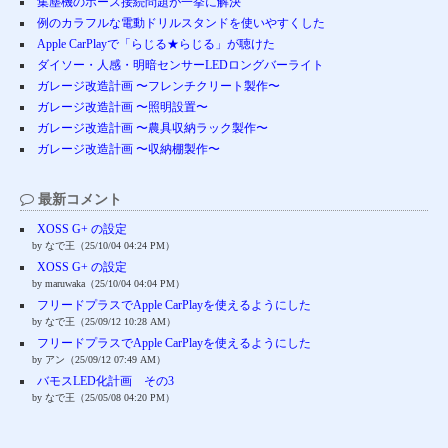
集塵機のホース接続問題が一挙に解決
例のカラフルな電動ドリルスタンドを使いやすくした
Apple CarPlayで「らじる★らじる」が聴けた
ダイソー・人感・明暗センサーLEDロングバーライト
ガレージ改造計画 〜フレンチクリート製作〜
ガレージ改造計画 〜照明設置〜
ガレージ改造計画 〜農具収納ラック製作〜
ガレージ改造計画 〜収納棚製作〜
最新コメント
XOSS G+ の設定
by なで王（25/10/04 04:24 PM）
XOSS G+ の設定
by maruwaka（25/10/04 04:04 PM）
フリードプラスでApple CarPlayを使えるようにした
by なで王（25/09/12 10:28 AM）
フリードプラスでApple CarPlayを使えるようにした
by アン（25/09/12 07:49 AM）
バモスLED化計画 その3
by なで王（25/05/08 04:20 PM）