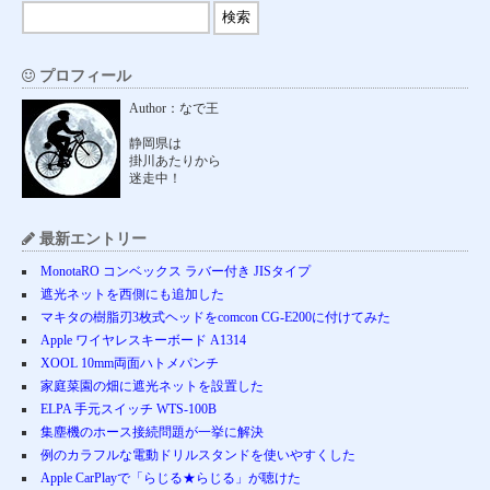
プロフィール
Author：なで王
静岡県は
掛川あたりから
迷走中！
最新エントリー
MonotaRO コンベックス ラバー付き JISタイプ
遮光ネットを西側にも追加した
マキタの樹脂刃3枚式ヘッドをcomcon CG-E200に付けてみた
Apple ワイヤレスキーボード A1314
XOOL 10mm両面ハトメパンチ
家庭菜園の畑に遮光ネットを設置した
ELPA 手元スイッチ WTS-100B
集塵機のホース接続問題が一挙に解決
例のカラフルな電動ドリルスタンドを使いやすくした
Apple CarPlayで「らじる★らじる」が聴けた