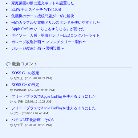
家庭菜園の畑に遮光ネットを設置した
ELPA 手元スイッチ WTS-100B
集塵機のホース接続問題が一挙に解決
例のカラフルな電動ドリルスタンドを使いやすくした
Apple CarPlayで「らじる★らじる」が聴けた
ダイソー・人感・明暗センサーLEDロングバーライト
ガレージ改造計画 〜フレンチクリート製作〜
ガレージ改造計画 〜照明設置〜
最新コメント
XOSS G+ の設定
by なで王（25/10/04 04:24 PM）
XOSS G+ の設定
by maruwaka（25/10/04 04:04 PM）
フリードプラスでApple CarPlayを使えるようにした
by なで王（25/09/12 10:28 AM）
フリードプラスでApple CarPlayを使えるようにした
by アン（25/09/12 07:49 AM）
バモスLED化計画 その3
by なで王（25/05/08 04:20 PM）