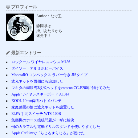
プロフィール
Author：なで王
静岡県は
掛川あたりから
迷走中！
最新エントリー
ロジクール ワイヤレスマウス M186
ダイソー・アルミホビーバイス
MonotaRO コンベックス ラバー付き JISタイプ
遮光ネットを西側にも追加した
マキタの樹脂刃3枚式ヘッドをcomcon CG-E200に付けてみた
Apple ワイヤレスキーボード A1314
XOOL 10mm両面ハトメパンチ
家庭菜園の畑に遮光ネットを設置した
ELPA 手元スイッチ WTS-100B
集塵機のホース接続問題が一挙に解決
例のカラフルな電動ドリルスタンドを使いやすくした
Apple CarPlayで「らじる★らじる」が聴けた