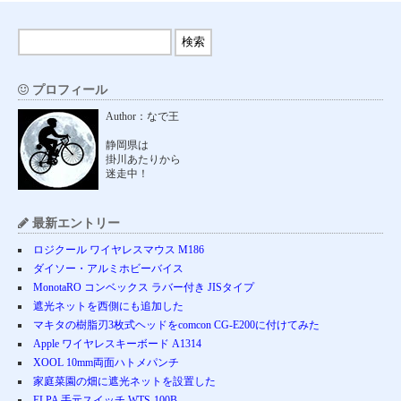
プロフィール
Author：なで王
静岡県は
掛川あたりから
迷走中！
最新エントリー
ロジクール ワイヤレスマウス M186
ダイソー・アルミホビーバイス
MonotaRO コンベックス ラバー付き JISタイプ
遮光ネットを西側にも追加した
マキタの樹脂刃3枚式ヘッドをcomcon CG-E200に付けてみた
Apple ワイヤレスキーボード A1314
XOOL 10mm両面ハトメパンチ
家庭菜園の畑に遮光ネットを設置した
ELPA 手元スイッチ WTS-100B