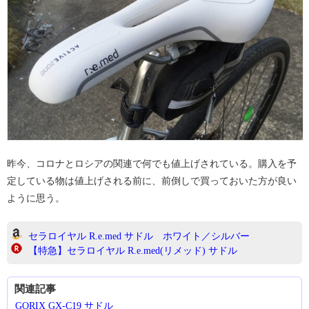
昨今、コロナとロシアの関連で何でも値上げされている。購入を予
定している物は値上げされる前に、前倒しで買っておいた方が良い
ように思う。
セラロイヤル R.e.med サドル ホワイト／シルバー
【特急】セラロイヤル R.e.med(リメッド) サドル
関連記事
GORIX GX-C19 サドル