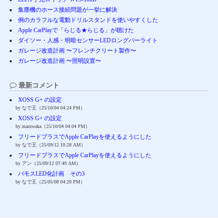
集塵機のホース接続問題が一挙に解決
例のカラフルな電動ドリルスタンドを使いやすくした
Apple CarPlayで「らじる★らじる」が聴けた
ダイソー・人感・明暗センサーLEDロングバーライト
ガレージ改造計画 〜フレンチクリート製作〜
ガレージ改造計画 〜照明設置〜
最新コメント
XOSS G+ の設定
by なで王（25/10/04 04:24 PM）
XOSS G+ の設定
by maruwaka（25/10/04 04:04 PM）
フリードプラスでApple CarPlayを使えるようにした
by なで王（25/09/12 10:28 AM）
フリードプラスでApple CarPlayを使えるようにした
by アン（25/09/12 07:49 AM）
バモスLED化計画 その3
by なで王（25/05/08 04:20 PM）