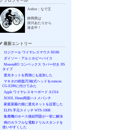
プロフィール
Author：なで王
静岡県は
掛川あたりから
迷走中！
最新エントリー
ロジクール ワイヤレスマウス M186
ダイソー・アルミホビーバイス
MonotaRO コンベックス ラバー付き JIS
タイプ
遮光ネットを西側にも追加した
マキタの樹脂刃3枚式ヘッドをcomcon
CG-E200に付けてみた
Apple ワイヤレスキーボード A1314
XOOL 10mm両面ハトメパンチ
家庭菜園の畑に遮光ネットを設置した
ELPA 手元スイッチ WTS-100B
集塵機のホース接続問題が一挙に解決
例のカラフルな電動ドリルスタンドを
使いやすくした