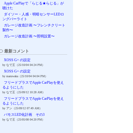
Apple CarPlayで「らじる★らじる」が
聴けた
ダイソー・人感・明暗センサーLEDロ
ングバーライト
ガレージ改造計画 〜フレンチクリート
製作〜
ガレージ改造計画 〜照明設置〜
最新コメント
XOSS G+ の設定
by なで王（25/10/04 04:24 PM）
XOSS G+ の設定
by maruwaka（25/10/04 04:04 PM）
フリードプラスでApple CarPlayを使え
るようにした
by なで王（25/09/12 10:28 AM）
フリードプラスでApple CarPlayを使え
るようにした
by アン（25/09/12 07:49 AM）
バモスLED化計画 その3
by なで王（25/05/08 04:20 PM）