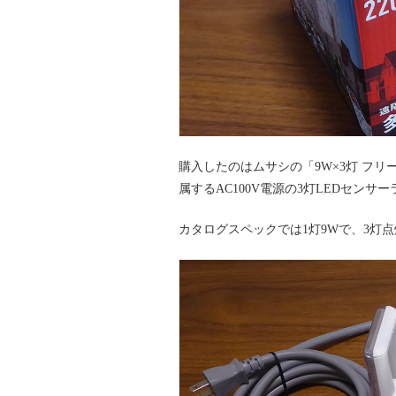
購入したのはムサシの「9W×3灯 フリー
属するAC100V電源の3灯LEDセンサ
カタログスペックでは1灯9Wで、3灯点