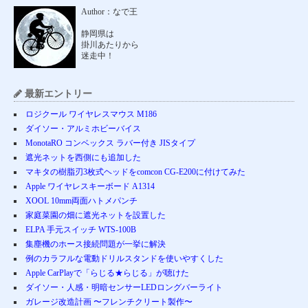
Author：なで王
静岡県は
掛川あたりから
迷走中！
最新エントリー
ロジクール ワイヤレスマウス M186
ダイソー・アルミホビーバイス
MonotaRO コンベックス ラバー付き JISタイプ
遮光ネットを西側にも追加した
マキタの樹脂刃3枚式ヘッドをcomcon CG-E200に付けてみた
Apple ワイヤレスキーボード A1314
XOOL 10mm両面ハトメパンチ
家庭菜園の畑に遮光ネットを設置した
ELPA 手元スイッチ WTS-100B
集塵機のホース接続問題が一挙に解決
例のカラフルな電動ドリルスタンドを使いやすくした
Apple CarPlayで「らじる★らじる」が聴けた
ダイソー・人感・明暗センサーLEDロングバーライト
ガレージ改造計画 〜フレンチクリート製作〜