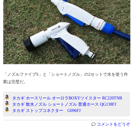
「ノズルファイブS」と「ショートノズル」の2セットで水を使う作
業は完璧だ。
タカギ ホースリール オーロラBOXYツイスター RC220TNB
タカギ 散水ノズル ショートノズル 普通ホース QG138FJ
タカギ ストップコネクター G096FJ
コメントをどうぞ