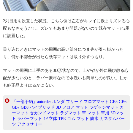
2列目用を設置した状態。こちら側は左右がキレイに嵌まりズレる心
配もなさそうだし、ズレてもあまり問題がないので既存マットと2重
に設置した。
乗り込むときにマットの周囲の高い部分につま先が引っ掛かった
り、何か不都合が出たら既存マットは取り外すつもり。
マットの周囲に土手のある3D形状なので、土や砂が外に飛び散る心
配が少ないのと、ラバー素材なので水洗いも簡単なのが良い。しか
も純正品よりはるかに安い。
「一部予約」autorder ホンダ フリード フロアマット GB5 GB6
GB7 GB8 ハイブリッド 3D フロア マット ラゲッジマット カ
ーマット セカンドマット ラグマット 車 マット 車用 3Dマッ
ト ラバーマット 4P 立体 TPE ゴム マット 防水 カスタムパー
ツ アクセサリー