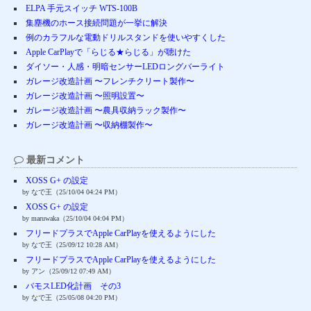
ELPA 手元スイッチ WTS-100B
集塵機のホース接続問題が一挙に解決
例のカラフルな電動ドリルスタンドを使いやすくした
Apple CarPlayで「らじる★らじる」が聴けた
ダイソー・人感・明暗センサーLEDロングバーライト
ガレージ改造計画 〜フレンチクリート製作〜
ガレージ改造計画 〜照明設置〜
ガレージ改造計画 〜農具収納ラック製作〜
ガレージ改造計画 〜収納棚製作〜
最新コメント
XOSS G+ の設定
by なで王（25/10/04 04:24 PM）
XOSS G+ の設定
by maruwaka（25/10/04 04:04 PM）
フリードプラスでApple CarPlayを使えるようにした
by なで王（25/09/12 10:28 AM）
フリードプラスでApple CarPlayを使えるようにした
by アン（25/09/12 07:49 AM）
バモスLED化計画 その3
by なで王（25/05/08 04:20 PM）