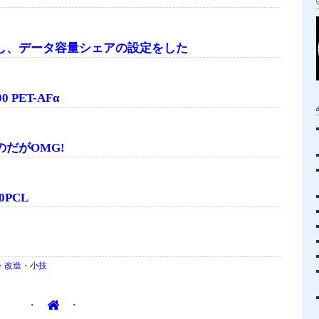
変更し、データ容量シェアの設定をした
PET-AFα
だがOMG!
0PCL
・改造・小技
・
・