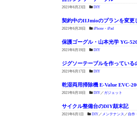
2021年6月23日
DIY
契約中のIIJmioのプランを
2021年6月20日
iPhone・iPad
保護ゴーグル・山本光学 YG-5200 
2021年6月19日
DIY
ジグソーテーブルを作っているの
2021年6月17日
DIY
乾湿両用掃除機 E-Value EVC-20
2021年6月10日
DIY
／
ガジェット
サイクル整備台のDIY顛末記
2021年6月1日
DIY
／
メンテナンス
／
自作