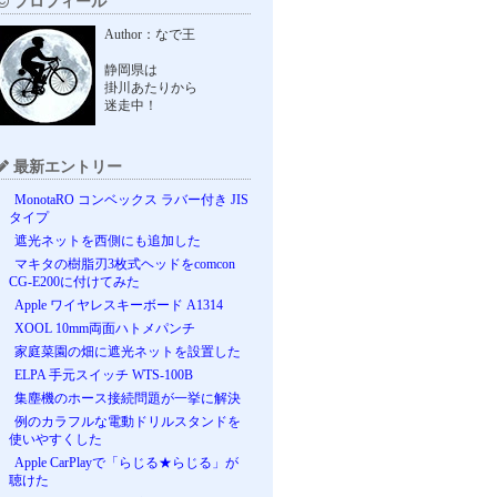
プロフィール
Author：なで王
静岡県は
掛川あたりから
迷走中！
最新エントリー
MonotaRO コンベックス ラバー付き JIS
タイプ
遮光ネットを西側にも追加した
マキタの樹脂刃3枚式ヘッドをcomcon
CG-E200に付けてみた
Apple ワイヤレスキーボード A1314
XOOL 10mm両面ハトメパンチ
家庭菜園の畑に遮光ネットを設置した
ELPA 手元スイッチ WTS-100B
集塵機のホース接続問題が一挙に解決
例のカラフルな電動ドリルスタンドを
使いやすくした
Apple CarPlayで「らじる★らじる」が
聴けた