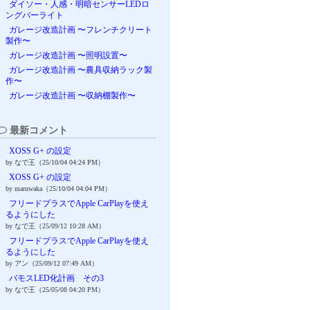
ダイソー・人感・明暗センサーLEDロ
ングバーライト
ガレージ改造計画 〜フレンチクリート
製作〜
ガレージ改造計画 〜照明設置〜
ガレージ改造計画 〜農具収納ラック製
作〜
ガレージ改造計画 〜収納棚製作〜
最新コメント
XOSS G+ の設定
by なで王（25/10/04 04:24 PM）
XOSS G+ の設定
by maruwaka（25/10/04 04:04 PM）
フリードプラスでApple CarPlayを使え
るようにした
by なで王（25/09/12 10:28 AM）
フリードプラスでApple CarPlayを使え
るようにした
by アン（25/09/12 07:49 AM）
バモスLED化計画 その3
by なで王（25/05/08 04:20 PM）