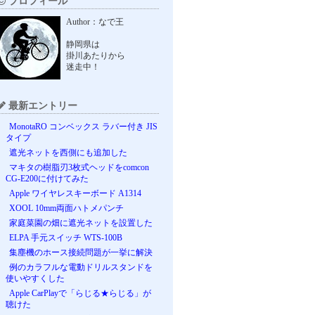
プロフィール
Author：なで王
静岡県は
掛川あたりから
迷走中！
最新エントリー
MonotaRO コンベックス ラバー付き JIS
タイプ
遮光ネットを西側にも追加した
マキタの樹脂刃3枚式ヘッドをcomcon
CG-E200に付けてみた
Apple ワイヤレスキーボード A1314
XOOL 10mm両面ハトメパンチ
家庭菜園の畑に遮光ネットを設置した
ELPA 手元スイッチ WTS-100B
集塵機のホース接続問題が一挙に解決
例のカラフルな電動ドリルスタンドを
使いやすくした
Apple CarPlayで「らじる★らじる」が
聴けた