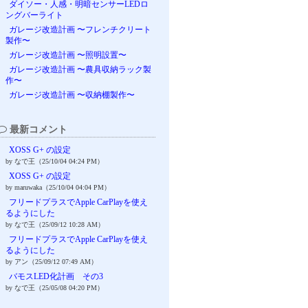
ダイソー・人感・明暗センサーLEDロ
ングバーライト
ガレージ改造計画 〜フレンチクリート
製作〜
ガレージ改造計画 〜照明設置〜
ガレージ改造計画 〜農具収納ラック製
作〜
ガレージ改造計画 〜収納棚製作〜
最新コメント
XOSS G+ の設定
by なで王（25/10/04 04:24 PM）
XOSS G+ の設定
by maruwaka（25/10/04 04:04 PM）
フリードプラスでApple CarPlayを使え
るようにした
by なで王（25/09/12 10:28 AM）
フリードプラスでApple CarPlayを使え
るようにした
by アン（25/09/12 07:49 AM）
バモスLED化計画 その3
by なで王（25/05/08 04:20 PM）