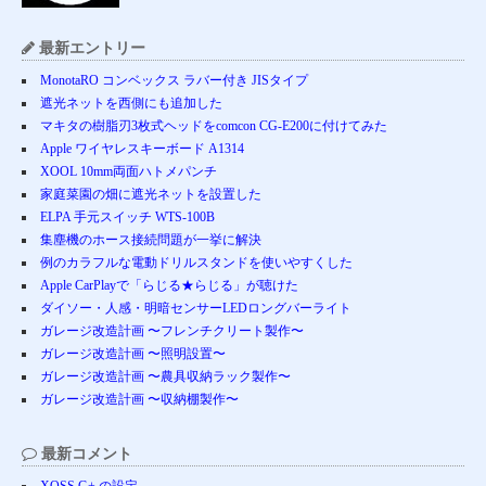
最新エントリー
MonotaRO コンベックス ラバー付き JISタイプ
遮光ネットを西側にも追加した
マキタの樹脂刃3枚式ヘッドをcomcon CG-E200に付けてみた
Apple ワイヤレスキーボード A1314
XOOL 10mm両面ハトメパンチ
家庭菜園の畑に遮光ネットを設置した
ELPA 手元スイッチ WTS-100B
集塵機のホース接続問題が一挙に解決
例のカラフルな電動ドリルスタンドを使いやすくした
Apple CarPlayで「らじる★らじる」が聴けた
ダイソー・人感・明暗センサーLEDロングバーライト
ガレージ改造計画 〜フレンチクリート製作〜
ガレージ改造計画 〜照明設置〜
ガレージ改造計画 〜農具収納ラック製作〜
ガレージ改造計画 〜収納棚製作〜
最新コメント
XOSS G+ の設定