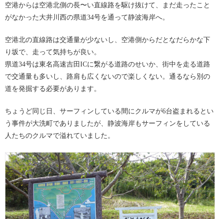
空港からは空港北側の長〜い直線路を駆け抜けて、まだ走ったこと
がなかった大井川西の県道34号を通って静波海岸へ。
空港北の直線路は交通量が少ないし、空港側からだとなだらかな下
り坂で、走って気持ちが良い。
県道34号は東名高速吉田ICに繋がる道路のせいか、街中を走る道路
で交通量も多いし、路肩も広くないので楽しくない。通るなら別の
道を発掘する必要があります。
ちょうど同じ日、サーフィンしている間にクルマが6台盗まれるとい
う事件が大洗町でありましたが、静波海岸もサーフィンをしている
人たちのクルマで溢れていました。