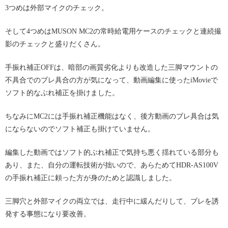
3つめは外部マイクのチェック。
そして4つめはMUSON MC2の常時給電用ケースのチェックと連続撮
影のチェックと盛りだくさん。
手振れ補正OFFは、暗部の画質劣化よりも改造した三脚マウントの
不具合でのブレ具合の方が気になって、動画編集に使ったiMovieで
ソフト的なぶれ補正を掛けました。
ちなみにMC2には手振れ補正機能はなく、後方動画のブレ具合は気
にならないのでソフト補正も掛けていません。
編集した動画ではソフト的ぶれ補正で気持ち悪く揺れている部分も
あり、また、自分の運転技術が拙いので、あらためてHDR-AS100V
の手振れ補正に頼った方が身のためと認識しました。
三脚穴と外部マイクの両立では、走行中に緩んだりして、ブレを誘
発する事態になり要改善。