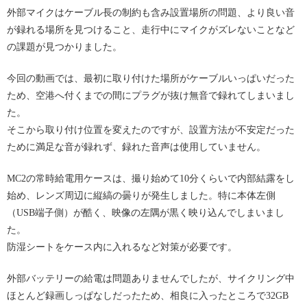
外部マイクはケーブル長の制約も含み設置場所の問題、より良い音
が録れる場所を見つけること、走行中にマイクがズレないことなど
の課題が見つかりました。
今回の動画では、最初に取り付けた場所がケーブルいっぱいだった
ため、空港へ付くまでの間にプラグが抜け無音で録れてしまいまし
た。
そこから取り付け位置を変えたのですが、設置方法が不安定だった
ために満足な音が録れず、録れた音声は使用していません。
MC2の常時給電用ケースは、撮り始めて10分くらいで内部結露をし
始め、レンズ周辺に縦縞の曇りが発生しました。特に本体左側
（USB端子側）が酷く、映像の左隅が黒く映り込んでしまいまし
た。
防湿シートをケース内に入れるなど対策が必要です。
外部バッテリーの給電は問題ありませんでしたが、サイクリング中
ほとんど録画しっぱなしだったため、相良に入ったところで32GB