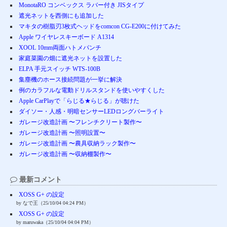
MonotaRO コンベックス ラバー付き JISタイプ
遮光ネットを西側にも追加した
マキタの樹脂刃3枚式ヘッドをcomcon CG-E200に付けてみた
Apple ワイヤレスキーボード A1314
XOOL 10mm両面ハトメパンチ
家庭菜園の畑に遮光ネットを設置した
ELPA 手元スイッチ WTS-100B
集塵機のホース接続問題が一挙に解決
例のカラフルな電動ドリルスタンドを使いやすくした
Apple CarPlayで「らじる★らじる」が聴けた
ダイソー・人感・明暗センサーLEDロングバーライト
ガレージ改造計画 〜フレンチクリート製作〜
ガレージ改造計画 〜照明設置〜
ガレージ改造計画 〜農具収納ラック製作〜
ガレージ改造計画 〜収納棚製作〜
最新コメント
XOSS G+ の設定
by なで王（25/10/04 04:24 PM）
XOSS G+ の設定
by maruwaka（25/10/04 04:04 PM）