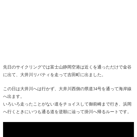
先日のサイクリングでは富士山静岡空港は近くを通っただけで金谷
に出て、大井川リバティを走って吉田町に出ました。
この日は大井川へは行かず、大井川西側の県道34号を通って海岸線
へ出ます。
いろいろ走ったことがない道をチョイスして御前崎まで行き、浜岡
へ行くときにいつも通る道を逆順に辿って掛川へ帰るルートです。