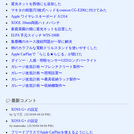
遮光ネットを西側にも追加した
マキタの樹脂刃3枚式ヘッドをcomcon CG-E200に付けてみた
Apple ワイヤレスキーボード A1314
XOOL 10mm両面ハトメパンチ
家庭菜園の畑に遮光ネットを設置した
ELPA 手元スイッチ WTS-100B
集塵機のホース接続問題が一挙に解決
例のカラフルな電動ドリルスタンドを使いやすくした
Apple CarPlayで「らじる★らじる」が聴けた
ダイソー・人感・明暗センサーLEDロングバーライト
ガレージ改造計画 〜フレンチクリート製作〜
ガレージ改造計画 〜照明設置〜
ガレージ改造計画 〜農具収納ラック製作〜
ガレージ改造計画 〜収納棚製作〜
最新コメント
XOSS G+ の設定
by なで王（25/10/04 04:24 PM）
XOSS G+ の設定
by maruwaka（25/10/04 04:04 PM）
フリードプラスでApple CarPlayを使えるようにした