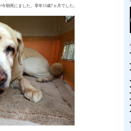
今朝死にました。享年15歳7ヵ月でした。