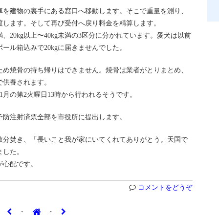
車を建物の裏手にある窓口へ移動します。そこで重量を測り、
渡します。そして再び受付へ戻り料金を精算します。
g未満、20kg以上〜40kg未満の3区分に分かれています。愛犬は以前
ボール箱込みで20kgに届きませんでした。
ため焼骨の持ち帰りはできません。焼骨は業者がとりまとめ、
で供養されます。
1月の第2火曜日13時から行われるそうです。
予防注射済票全部を市役所に提出します。
数分焚き、「長いこと我が家にいてくれてありがとう。天国で
ました。
が心配です。
コメントをどうぞ
・
・