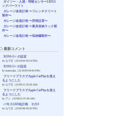
ダイソー・人感・明暗センサーLEDロ
ングバーライト
ガレージ改造計画 〜フレンチクリート
製作〜
ガレージ改造計画 〜照明設置〜
ガレージ改造計画 〜農具収納ラック製
作〜
ガレージ改造計画 〜収納棚製作〜
最新コメント
XOSS G+ の設定
by なで王（25/10/04 04:24 PM）
XOSS G+ の設定
by maruwaka（25/10/04 04:04 PM）
フリードプラスでApple CarPlayを使え
るようにした
by なで王（25/09/12 10:28 AM）
フリードプラスでApple CarPlayを使え
るようにした
by アン（25/09/12 07:49 AM）
バモスLED化計画 その3
by なで王（25/05/08 04:20 PM）