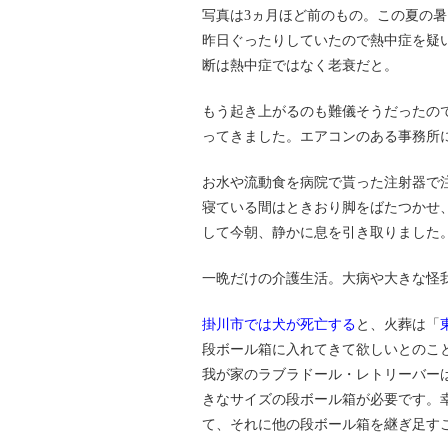
写真は3ヵ月ほど前のもの。この夏の
昨日ぐったりしていたので熱中症を疑
断は熱中症ではなく老衰だと。
もう起き上がるのも難儀そうだったの
ってきました。エアコンのある事務所
お水や流動食を病院で貰った注射器で
寝ている間はときおり脚をばたつかせ
して今朝、静かに息を引き取りました
一晩だけの介護生活。大病や大きな怪
掛川市では犬が死亡する
と、火葬は「
段ボール箱に入れてきて欲しいとのこ
我が家のラブラドール・レトリーバー
きなサイズの段ボール箱が必要です。
て、それに他の段ボール箱を継ぎ足す