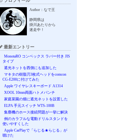
プロフィール
Author：なで王
静岡県は
掛川あたりから
迷走中！
最新エントリー
MonotaRO コンベックス ラバー付き JIS
タイプ
遮光ネットを西側にも追加した
マキタの樹脂刃3枚式ヘッドをcomcon
CG-E200に付けてみた
Apple ワイヤレスキーボード A1314
XOOL 10mm両面ハトメパンチ
家庭菜園の畑に遮光ネットを設置した
ELPA 手元スイッチ WTS-100B
集塵機のホース接続問題が一挙に解決
例のカラフルな電動ドリルスタンドを
使いやすくした
Apple CarPlayで「らじる★らじる」が
聴けた