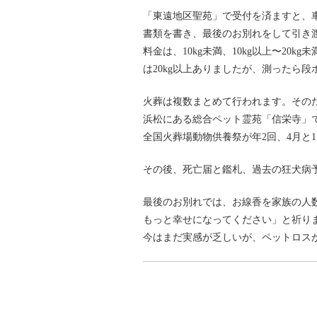
「東遠地区聖苑」で受付を済ますと、
書類を書き、最後のお別れをして引き
料金は、10kg未満、10kg以上〜20k
は20kg以上ありましたが、測ったら段
火葬は複数まとめて行われます。その
浜松にある総合ペット霊苑「信栄寺」
全国火葬場動物供養祭が年2回、4月と1
その後、死亡届と鑑札、過去の狂犬病
最後のお別れでは、お線香を家族の人
もっと幸せになってください」と祈り
今はまだ実感が乏しいが、ペットロス