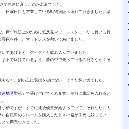
暑さで急速に衰えたのか老衰でした。
い、日曜日にも営業している動物病院へ連れて行きました。診
で、床ずれ防止のために低反発マットレスをニトリに買いに行
に寝床を移し、マットレスを敷いてあげました。
注いであげると、グビグビと飲み込んでいました。
、まるで駆けているよう。夢の中で走っているのだろうか？そ
。
我もなく、飼い主に負担を掛けない、できた飼い犬でした。
東遠地区聖苑
」で受け付けてくれます。事前に電話を入れると
と。
は小柄ですが、すでに死後硬直が始まっていて、それなりに大
幸い自転車のフレームを購入したときの箱が手元に残ってい
ことで用意できました。