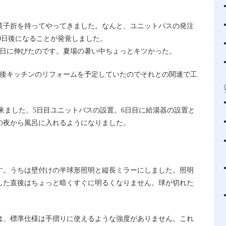
菓子折を持ってやってきました。なんと、ユニットバスの発注
10日後になることが発覚しました。
2日に伸びたのです。夏場の暑い中ちょっとキツかった。
の後キッチンのリフォームを予定していたのでそれとの関連で工
に来ました。5日目ユニットバスの設置。6日目に給湯器の設置と
の夜から風呂に入れるようになりました。
す。うちは壁付けの半球形照明と縦長ミラーにしました。照明
した直後はちょっと暗くすぐに明るくなりません。球が切れた
は、標準仕様は手摺りに使えるような強度がありません。これ