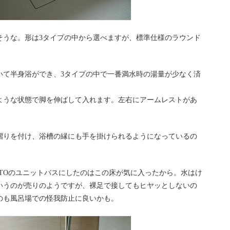
そうな。形は3タイプの中から選べますが、標準仕様のラウンド
いて半身浴ができ、3タイプの中で一番満水時の湯量が少なく済
ような状態で脚を伸ばして入れます。左右にアームレストがあ
摺りを付け、浴槽の縁にも手を掛けられるようになっているの
TOのユニットバスにしたのはこの床が気に入ったから。水はけ
いうのが売りのようですが、裸足で接してもヒヤッとしないの
のも風呂場での怪我防止に良いかも。