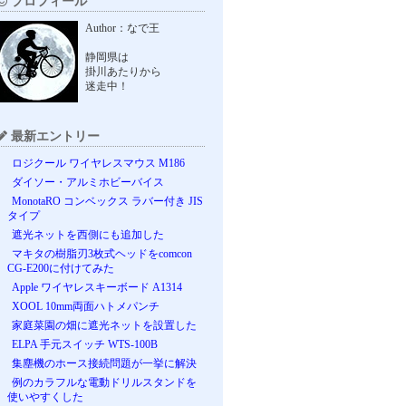
プロフィール
Author：なで王
静岡県は
掛川あたりから
迷走中！
最新エントリー
ロジクール ワイヤレスマウス M186
ダイソー・アルミホビーバイス
MonotaRO コンベックス ラバー付き JIS
タイプ
遮光ネットを西側にも追加した
マキタの樹脂刃3枚式ヘッドをcomcon
CG-E200に付けてみた
Apple ワイヤレスキーボード A1314
XOOL 10mm両面ハトメパンチ
家庭菜園の畑に遮光ネットを設置した
ELPA 手元スイッチ WTS-100B
集塵機のホース接続問題が一挙に解決
例のカラフルな電動ドリルスタンドを
使いやすくした