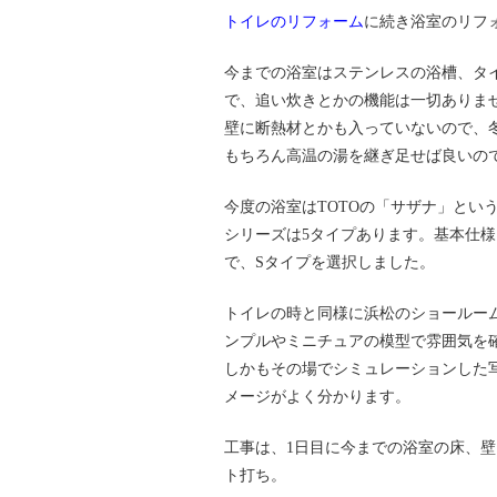
トイレのリフォーム
に続き浴室のリフ
今までの浴室はステンレスの浴槽、タ
で、追い炊きとかの機能は一切ありま
壁に断熱材とかも入っていないので、
もちろん高温の湯を継ぎ足せば良いの
今度の浴室はTOTOの「サザナ」という
シリーズは5タイプあります。基本仕
で、Sタイプを選択しました。
トイレの時と同様に浜松のショールー
ンプルやミニチュアの模型で雰囲気を
しかもその場でシミュレーションした
メージがよく分かります。
工事は、1日目に今までの浴室の床、
ト打ち。