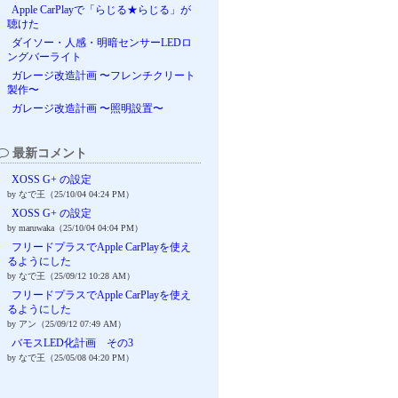
Apple CarPlayで「らじる★らじる」が
聴けた
ダイソー・人感・明暗センサーLEDロ
ングバーライト
ガレージ改造計画 〜フレンチクリート
製作〜
ガレージ改造計画 〜照明設置〜
最新コメント
XOSS G+ の設定
by なで王（25/10/04 04:24 PM）
XOSS G+ の設定
by maruwaka（25/10/04 04:04 PM）
フリードプラスでApple CarPlayを使え
るようにした
by なで王（25/09/12 10:28 AM）
フリードプラスでApple CarPlayを使え
るようにした
by アン（25/09/12 07:49 AM）
バモスLED化計画 その3
by なで王（25/05/08 04:20 PM）