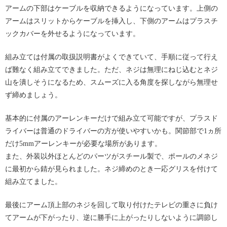
アームの下部はケーブルを収納できるようになっています。上側の
アームはスリットからケーブルを挿入し、下側のアームはプラスチ
ックカバーを外せるようになっています。
組み立ては付属の取扱説明書がよくできていて、手順に従って行え
ば難なく組み立てできました。ただ、ネジは無理にねじ込むとネジ
山を潰しそうになるため、スムーズに入る角度を探しながら無理せ
ず締めましょう。
基本的に付属のアーレンキーだけで組み立て可能ですが、プラスド
ライバーは普通のドライバーの方が使いやすいかも。関節部で1ヵ所
だけ5mmアーレンキーが必要な場所があります。
また、外装以外ほとんどのパーツがスチール製で、ポールのメネジ
に最初から錆が見られました。ネジ締めのとき一応グリスを付けて
組み立てました。
最後にアーム頂上部のネジを回して取り付けたテレビの重さに負け
てアームが下がったり、逆に勝手に上がったりしないように調節し