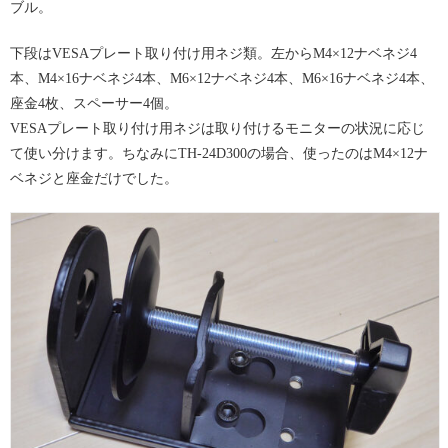
ブル。
下段はVESAプレート取り付け用ネジ類。左からM4×12ナベネジ4
本、M4×16ナベネジ4本、M6×12ナベネジ4本、M6×16ナベネジ4本、
座金4枚、スペーサー4個。
VESAプレート取り付け用ネジは取り付けるモニターの状況に応じ
て使い分けます。ちなみにTH-24D300の場合、使ったのはM4×12ナ
ベネジと座金だけでした。