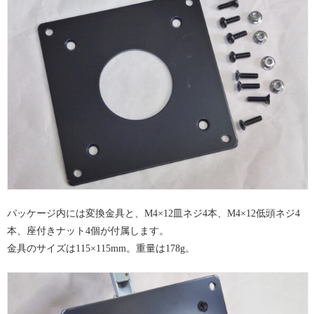
パッケージ内には変換金具と、M4×12皿ネジ4本、M4×12低頭ネジ4
本、座付きナット4個が付属します。
金具のサイズは115×115mm。重量は178g。