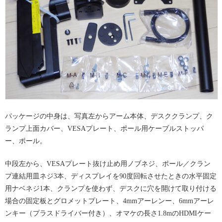
パッケージの中身は、写真左からアーム本体、デスククランプ、ク
ランプ上面カバー、VESAプレート、ポール用ケーブルストッパ
ー、ポール。
中段左から、VESAプレート抜け止め用ノブネジ、ポール／クラン
プ連結用皿ネジ3本、ディスプレイを90度回転させたときの水平固定
用ナベネジ1本、クランプを使わず、デスクに穴を開けて取り付ける
場合の固定板とグロメットプレート、4mmアーレンー、6mmアーレ
ンキー（プラスドライバー付き）、オマケの長さ1.8mのHDMIケー