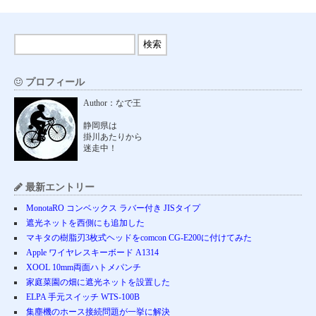
プロフィール
Author：なで王
静岡県は
掛川あたりから
迷走中！
最新エントリー
MonotaRO コンベックス ラバー付き JISタイプ
遮光ネットを西側にも追加した
マキタの樹脂刃3枚式ヘッドをcomcon CG-E200に付けてみた
Apple ワイヤレスキーボード A1314
XOOL 10mm両面ハトメパンチ
家庭菜園の畑に遮光ネットを設置した
ELPA 手元スイッチ WTS-100B
集塵機のホース接続問題が一挙に解決