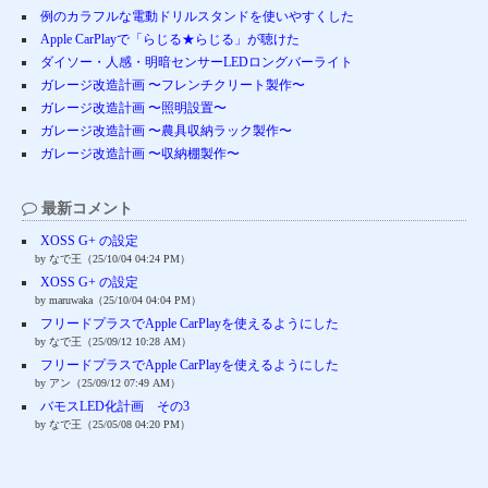
例のカラフルな電動ドリルスタンドを使いやすくした
Apple CarPlayで「らじる★らじる」が聴けた
ダイソー・人感・明暗センサーLEDロングバーライト
ガレージ改造計画 〜フレンチクリート製作〜
ガレージ改造計画 〜照明設置〜
ガレージ改造計画 〜農具収納ラック製作〜
ガレージ改造計画 〜収納棚製作〜
最新コメント
XOSS G+ の設定
by なで王（25/10/04 04:24 PM）
XOSS G+ の設定
by maruwaka（25/10/04 04:04 PM）
フリードプラスでApple CarPlayを使えるようにした
by なで王（25/09/12 10:28 AM）
フリードプラスでApple CarPlayを使えるようにした
by アン（25/09/12 07:49 AM）
バモスLED化計画 その3
by なで王（25/05/08 04:20 PM）