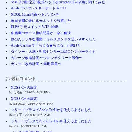
マキタの樹脂刃3枚式ヘッドをcomcon CG-E200に付けてみた
Apple ワイヤレスキーボード A1314
XOOL 10mm両面ハトメパンチ
家庭菜園の畑に遮光ネットを設置した
ELPA 手元スイッチ WTS-100B
集塵機のホース接続問題が一挙に解決
例のカラフルな電動ドリルスタンドを使いやすくした
Apple CarPlayで「らじる★らじる」が聴けた
ダイソー・人感・明暗センサーLEDロングバーライト
ガレージ改造計画 〜フレンチクリート製作〜
ガレージ改造計画 〜照明設置〜
最新コメント
XOSS G+ の設定
by なで王（25/10/04 04:24 PM）
XOSS G+ の設定
by maruwaka（25/10/04 04:04 PM）
フリードプラスでApple CarPlayを使えるようにした
by なで王（25/09/12 10:28 AM）
フリードプラスでApple CarPlayを使えるようにした
by アン（25/09/12 07:49 AM）