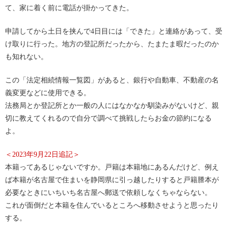
て、家に着く前に電話が掛かってきた。
申請してから土日を挟んで4日目には「できた」と連絡があって、受
け取りに行った。地方の登記所だったから、たまたま暇だったのか
も知れない。
この「法定相続情報一覧図」があると、銀行や自動車、不動産の名
義変更などに使用できる。
法務局とか登記所とか一般の人にはなかなか馴染みがないけど、親
切に教えてくれるので自分で調べて挑戦したらお金の節約になる
よ。
＜2023年9月22日追記＞
本籍ってあるじゃないですか。戸籍は本籍地にあるんだけど、例え
ば本籍が名古屋で住まいを静岡県に引っ越したりすると戸籍謄本が
必要なときにいちいち名古屋へ郵送で依頼しなくちゃならない。
これが面倒だと本籍を住んでいるところへ移動させようと思ったり
する。