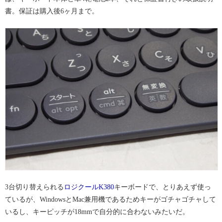
書。保証は購入後6ヶ月まで。
3台切り替えられる
ロジクールK380
キーボードで、とりあえず使っ
ているが、WindowsとMac兼用機であるためキーがゴチャゴチャして
いるし、キーピッチが18mmで自分的に合わないみたいだ。