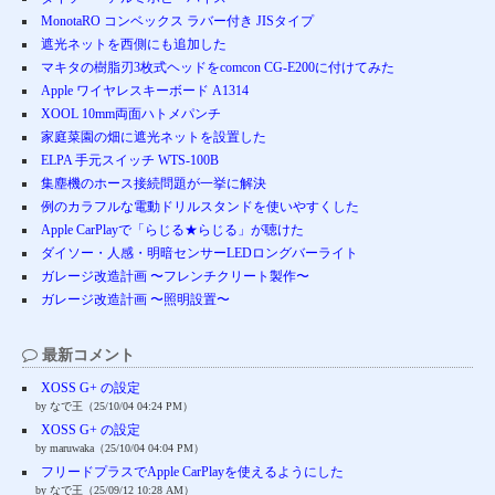
MonotaRO コンベックス ラバー付き JISタイプ
遮光ネットを西側にも追加した
マキタの樹脂刃3枚式ヘッドをcomcon CG-E200に付けてみた
Apple ワイヤレスキーボード A1314
XOOL 10mm両面ハトメパンチ
家庭菜園の畑に遮光ネットを設置した
ELPA 手元スイッチ WTS-100B
集塵機のホース接続問題が一挙に解決
例のカラフルな電動ドリルスタンドを使いやすくした
Apple CarPlayで「らじる★らじる」が聴けた
ダイソー・人感・明暗センサーLEDロングバーライト
ガレージ改造計画 〜フレンチクリート製作〜
ガレージ改造計画 〜照明設置〜
最新コメント
XOSS G+ の設定
by なで王（25/10/04 04:24 PM）
XOSS G+ の設定
by maruwaka（25/10/04 04:04 PM）
フリードプラスでApple CarPlayを使えるようにした
by なで王（25/09/12 10:28 AM）