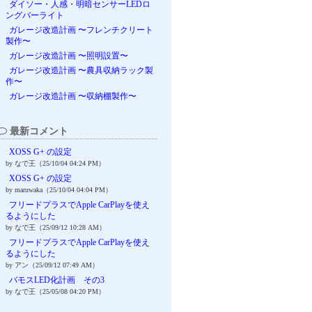
ダイソー・人感・明暗センサーLEDロ
ングバーライト
ガレージ改造計画 〜フレンチクリート
製作〜
ガレージ改造計画 〜照明設置〜
ガレージ改造計画 〜農具収納ラック製
作〜
ガレージ改造計画 〜収納棚製作〜
最新コメント
XOSS G+ の設定
by なで王（25/10/04 04:24 PM）
XOSS G+ の設定
by maruwaka（25/10/04 04:04 PM）
フリードプラスでApple CarPlayを使え
るようにした
by なで王（25/09/12 10:28 AM）
フリードプラスでApple CarPlayを使え
るようにした
by アン（25/09/12 07:49 AM）
バモスLED化計画 その3
by なで王（25/05/08 04:20 PM）