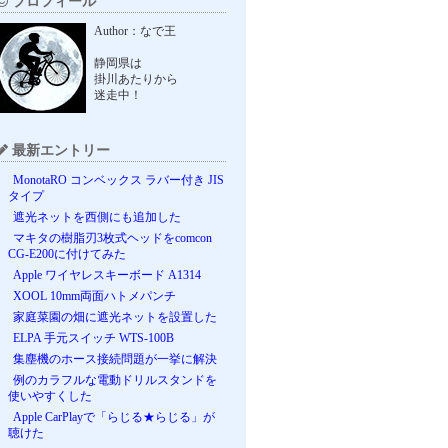
プロフィール
Author：なで王
静岡県は
掛川あたりから
迷走中！
最新エントリー
MonotaRO コンベックス ラバー付き JIS
タイプ
遮光ネットを西側にも追加した
マキタの樹脂刃3枚式ヘッドをcomcon
CG-E200に付けてみた
Apple ワイヤレスキーボード A1314
XOOL 10mm両面ハトメパンチ
家庭菜園の畑に遮光ネットを設置した
ELPA 手元スイッチ WTS-100B
集塵機のホース接続問題が一挙に解決
例のカラフルな電動ドリルスタンドを
使いやすくした
Apple CarPlayで「らじる★らじる」が
聴けた