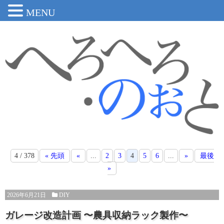
MENU
4 / 378
« 先頭
«
...
2
3
4
5
6
...
»
最後
»
2026年6月21日
DIY
ガレージ改造計画 〜農具収納ラック製作〜