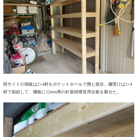
両サイドの側板は2×4材をポケットホールで脚と接合。棚受けは1×4
材で箱組して、棚板に12mm厚の針葉樹構造用合板を載せた。