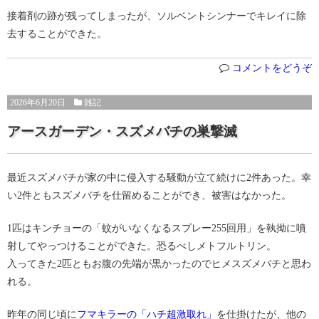
接着剤の跡が残ってしまったが、ソルベントシンナーでキレイに除
去することができた。
コメントをどうぞ
2026年6月20日
雑記
アースガーデン・スズメバチの巣撃滅
最近スズメバチが家の中に侵入する騒動が立て続けに2件あった。幸
い2件ともスズメバチを仕留めることができ、被害はなかった。
1匹はキンチョーの「蚊がいなくなるスプレー255回用」を執拗に噴
射してやっつけることができた。恐るべしメトフルトリン。
入ってきた2匹ともお腹の先端が黒かったのでヒメスズメバチと思わ
れる。
昨年の同じ頃に
フマキラーの「ハチ超激取れ」
を仕掛けたが、他の