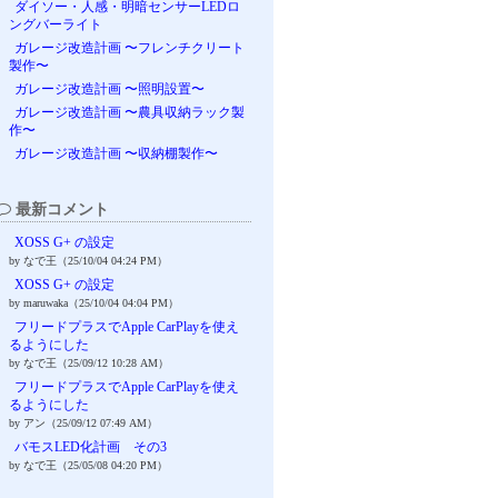
ダイソー・人感・明暗センサーLEDロ
ングバーライト
ガレージ改造計画 〜フレンチクリート
製作〜
ガレージ改造計画 〜照明設置〜
ガレージ改造計画 〜農具収納ラック製
作〜
ガレージ改造計画 〜収納棚製作〜
最新コメント
XOSS G+ の設定
by なで王（25/10/04 04:24 PM）
XOSS G+ の設定
by maruwaka（25/10/04 04:04 PM）
フリードプラスでApple CarPlayを使え
るようにした
by なで王（25/09/12 10:28 AM）
フリードプラスでApple CarPlayを使え
るようにした
by アン（25/09/12 07:49 AM）
バモスLED化計画 その3
by なで王（25/05/08 04:20 PM）