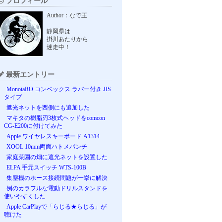
プロフィール
Author：なで王
静岡県は
掛川あたりから
迷走中！
最新エントリー
MonotaRO コンベックス ラバー付き JIS
タイプ
遮光ネットを西側にも追加した
マキタの樹脂刃3枚式ヘッドをcomcon
CG-E200に付けてみた
Apple ワイヤレスキーボード A1314
XOOL 10mm両面ハトメパンチ
家庭菜園の畑に遮光ネットを設置した
ELPA 手元スイッチ WTS-100B
集塵機のホース接続問題が一挙に解決
例のカラフルな電動ドリルスタンドを
使いやすくした
Apple CarPlayで「らじる★らじる」が
聴けた