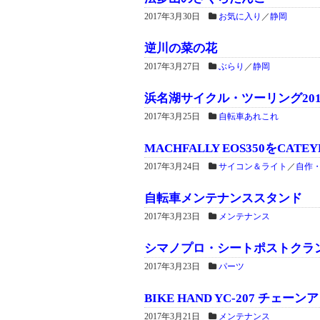
2017年3月30日
お気に入り
／
静岡
逆川の菜の花
2017年3月27日
ぶらり
／
静岡
浜名湖サイクル・ツーリング201
2017年3月25日
自転車あれこれ
MACHFALLY EOS350をCAT
2017年3月24日
サイコン＆ライト
／
自作
自転車メンテナンススタンド
2017年3月23日
メンテナンス
シマノプロ・シートポストクラン
2017年3月23日
パーツ
BIKE HAND YC-207 チェ
2017年3月21日
メンテナンス