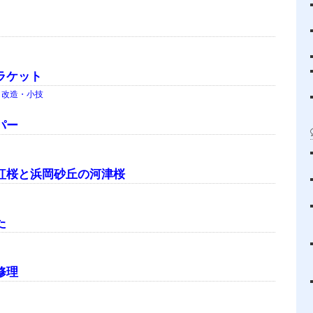
ラケット
・改造・小技
パー
紅桜と浜岡砂丘の河津桜
た
修理